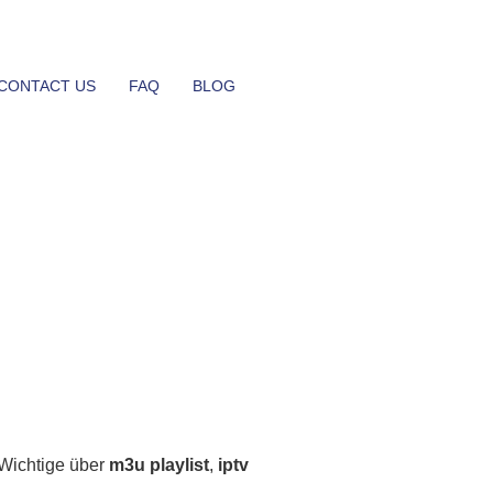
CONTACT US
FAQ
BLOG
s Wichtige über
m3u playlist
,
iptv