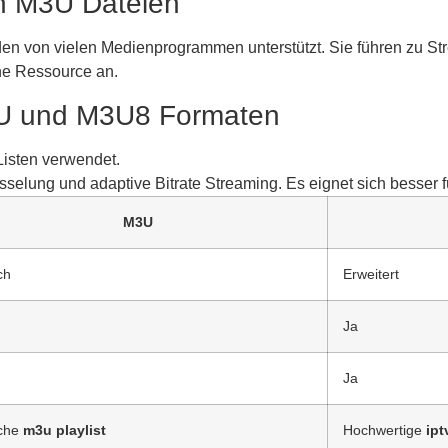
n M3U Dateien
en von vielen Medienprogrammen unterstützt. Sie führen zu St
lne Ressource an.
3U und M3U8 Formaten
 Listen verwendet.
selung und adaptive Bitrate Streaming. Es eignet sich besser 
M3U
ch
Erweitert
Ja
Ja
ache
m3u playlist
Hochwertige
ipt