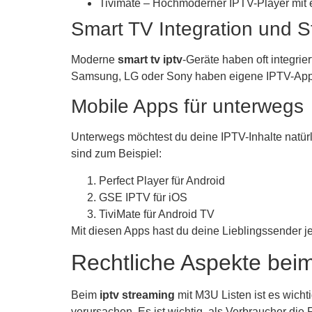
Tivimate – Hochmoderner IPTV-Player mit e
Smart TV Integration und S
Moderne
smart tv iptv
-Geräte haben oft integrie
Samsung, LG oder Sony haben eigene IPTV-Apps.
Mobile Apps für unterwegs
Unterwegs möchtest du deine IPTV-Inhalte natürl
sind zum Beispiel:
Perfect Player für Android
GSE IPTV für iOS
TiviMate für Android TV
Mit diesen Apps hast du deine Lieblingssender je
Rechtliche Aspekte bei
Beim
iptv streaming
mit M3U Listen ist es wicht
verursachen. Es ist wichtig, als Verbraucher die 