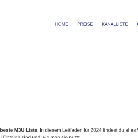
HOME
PREISE
KANALLISTE
beste M3U Liste
. In diesem Leitfaden für 2024 findest du alle
U Dateien sind und wie man sie nutzt.