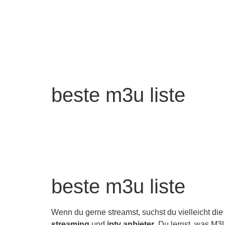
beste m3u liste
beste m3u liste
Wenn du gerne streamst, suchst du vielleicht die
streaming
und
iptv anbieter
. Du lernst, was M3