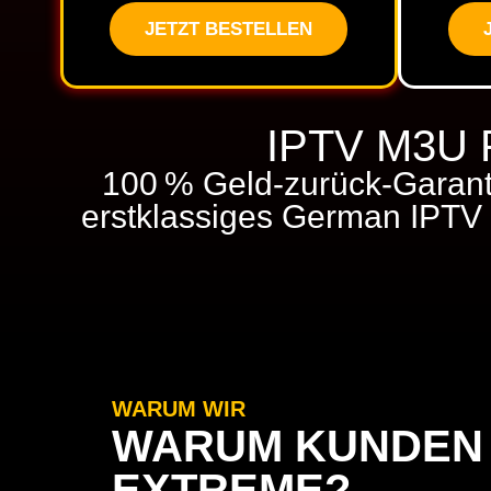
JETZT BESTELLEN
IPTV M3U P
100 % Geld-zurück-Garanti
erstklassiges German IPTV 
WARUM WIR
WARUM KUNDEN U
EXTREME?