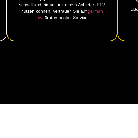
P
schnell und einfach mit einem Anbieter IPTV
akt
nutzen können. Vertrauen Sie auf
german
iptv
für den besten Service.
iptvpro365 Bewertungen
RE KUNDEN ÜBER 
★
★
★
★
★
4,7 Bewertung von Google