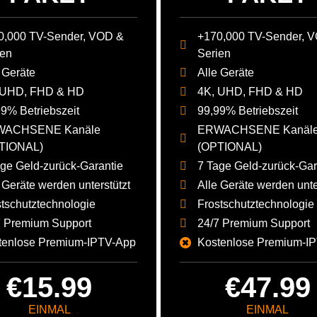
0,000 TV-Sender, VOD &
+170,000 TV-Sender, 
ien
Serien
 Geräte
Alle Geräte
 UHD, FHD & HD
4K, UHD, FHD & HD
99% Betriebszeit
99,99% Betriebszeit
WACHSENE Kanäle
ERWACHSENE Kanäl
TIONAL)
(OPTIONAL)
age Geld-zurück-Garantie
7 Tage Geld-zurück-Gar
 Geräte werden unterstützt
Alle Geräte werden unte
stschutztechnologie
Frostschutztechnologie
7 Premium Support
24/7 Premium Support
tenlose Premium-IPTV-App
Kostenlose Premium-I
€15.99
€47.99
EINMAL
EINMAL