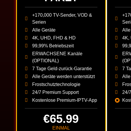
+170,000 TV-Sender, VOD &
+17
Serien
Ser
Alle Geräte
Alle
4K, UHD, FHD & HD
4K,
99,99% Betriebszeit
99,
ERWACHSENE Kanäle
ER
(OPTIONAL)
(OP
7 Tage Geld-zurück-Garantie
7 T
Alle Geräte werden unterstützt
Alle
Frostschutztechnologie
Fro
24/7 Premium Support
24/
Kostenlose Premium-IPTV-App
Kos
€65.99
EINMAL