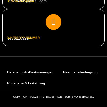
E-MAIL ADRESSE
iptvpro366@gmail.com
WHATSAPP NUMMER
0775116922
Datenschutz-Bestimmungen
Geschäftsbedingung
Rückgabe & Erstattung
COPYRIGHT © 2023 IPTVPRO365. ALLE RECHTE VORBEHALTEN.