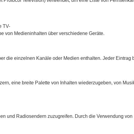
et Protocol Television) verwendet, um eine Liste von Fernsehk
e TV-
be von Medieninhalten über verschiedene Geräte.
über die einzelnen Kanäle oder Medien enthalten. Jeder Eintrag 
tzern, eine breite Palette von Inhalten wiederzugeben, von Mu
älen und Radiosendern zuzugreifen. Durch die Verwendung von M