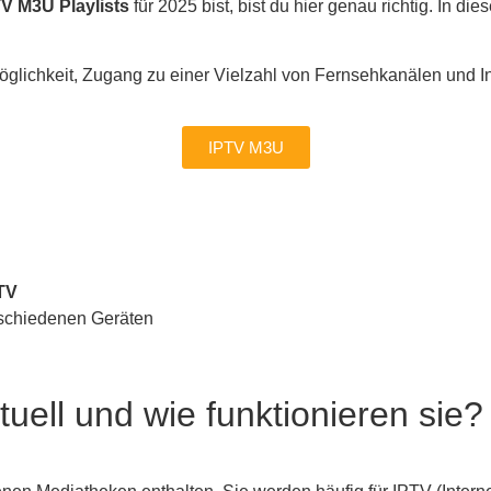
V M3U Playlists
für 2025 bist, bist du hier genau richtig. In d
Möglichkeit, Zugang zu einer Vielzahl von Fernsehkanälen und I
IPTV M3U
TV
schiedenen Geräten
uell und wie funktionieren sie?