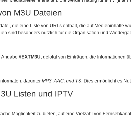
nen Mediatheken enthalten. Sie werden häufig für IPTV (Intern
 von M3U Dateien
atei, die eine Liste von URLs enthält, die auf Medieninhalte wi
en sind besonders nützlich für die Organisation und Wiederga
er Angabe
#EXTM3U
, gefolgt von Einträgen, die Informationen 
enformaten, darunter
MP3, AAC, und TS
. Dies ermöglicht es Nu
M3U Listen und IPTV
ache Möglichkeit zu bieten, auf eine Vielzahl von Fernsehkan