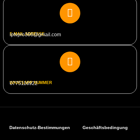
E-MAIL ADRESSE
iptvpro366@gmail.com
WHATSAPP NUMMER
0775116922
Datenschutz-Bestimmungen
Geschäftsbedingung